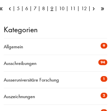
«
‹
›
»
5
6
7
8
9
10
11
12
Kategorien
9
Allgemein
94
Ausschreibungen
1
Ausseruniversitäre Forschung
2
Auszeichnungen