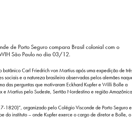
conde de Porto Seguro compara Brasil colonial com o
DWIH São Paulo no dia 03/12.
 botânico Carl Friedrich von Martius após uma expedição de trê
des sociais e a natureza brasileira observadas pelos alemães naqu
ma das perguntas que motivaram Eckhard Kupfer e Willi Bolle a
ix e Martius pelo Sudeste, Sertão Nordestino e região Amazônic
817-1820)”, organizado pelo Colégio Visconde de Porto Seguro e
be do instituto – onde Kupfer exerce o cargo de diretor e Bolle, o