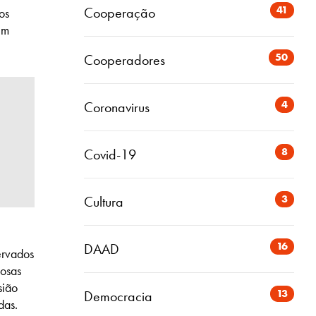
41
Cooperação
os
em
50
Cooperadores
4
Coronavirus
8
Covid-19
3
Cultura
16
DAAD
ervados
iosas
sião
13
Democracia
adas.