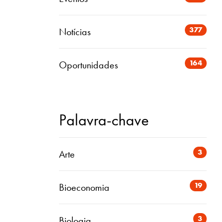
377
Notícias
164
Oportunidades
Palavra-chave
3
Arte
19
Bioeconomia
3
Biologia