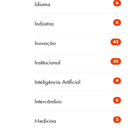
6
Idioma
4
Indústria
42
Inovação
35
Institucional
9
Inteligência Artificial
6
Intercâmbio
3
Medicina