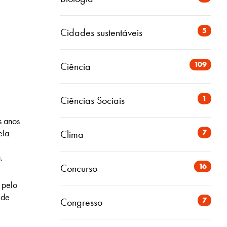
5
Cidades sustentáveis
109
Ciência
1
Ciências Sociais
s anos
7
ela
Clima
a.
16
Concurso
 pelo
 de
7
Congresso