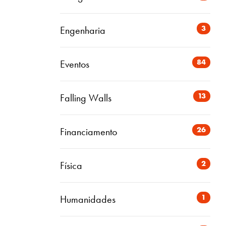
3
Engenharia
84
Eventos
13
Falling Walls
26
Financiamento
2
Física
1
Humanidades