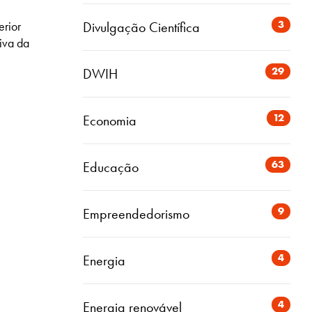
3
Divulgação Científica
erior
tiva da
29
DWIH
12
Economia
63
Educação
9
Empreendedorismo
4
Energia
4
Energia renovável