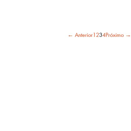
← Anterior
1
2
3
4
Próximo →