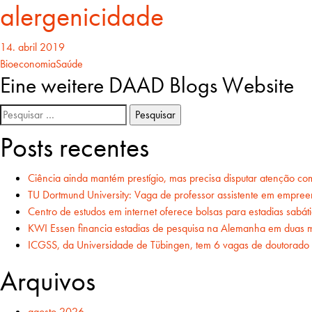
alergenicidade
14. abril 2019
Bioeconomia
Saúde
Navegação
Eine weitere DAAD Blogs Website
por
Pesquisar
por:
Posts recentes
posts
Ciência ainda mantém prestígio, mas precisa disputar atenção c
TU Dortmund University: Vaga de professor assistente em empree
Centro de estudos em internet oferece bolsas para estadias sabá
KWI Essen financia estadias de pesquisa na Alemanha em duas 
ICGSS, da Universidade de Tübingen, tem 6 vagas de doutorado no
Arquivos
agosto 2026